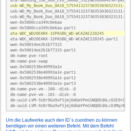
usb-WD_My_Book_Duo_0A10_575541323730353030323131-0:
usb-WD_My_Book_Duo_0A10_575541323730353030323131-0:1
usb-WD_My_Book_Duo_0A10_575541323730353030323131-0:1
wwn-0x5000cca349c0e6aa

ata-WDC_WD20EARX-32PASB0_WD-WCAZAE220245           
ata-WDC_WD20EARX-32PASB0_WD-WCAZAE220245-part1      
wwn-0x50014ee2b1b77315

wwn-0x50014ee2b1b77315-part1

dm-name-pve-root                                    
dm-name-pve-swap                                    
wwn-0x5002538e40993a1e

wwn-0x5002538e40993a1e-part1

wwn-0x5002538e40993a1e-part2

wwn-0x5002538e40993a1e-part3

dm-name-pve-vm--100--disk--0                        
dm-name-pve-vm--101--disk--0                        
dm-uuid-LVM-9z8r9Go9vF5jmj0dGmYPeGSNQDEdALcO2E9rC3xH
dm-uuid-LVM-9z8r9Go9vF5jmj0dGmYPeGSNQDEdALcO3MqrK8m
Um die Laufwerke auch den ID`s zuordnen zu können
benötigen wir einen weiteren Befehl. Mit dem Befehl