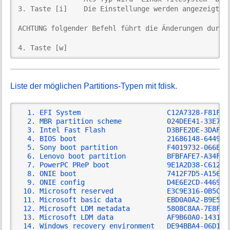
3. Taste [i]    Die Einstellunge werden angezeigt un
ACHTUNG folgender Befehl führt die Änderungen durch 
4. Taste [w]
Liste der möglichen Partitions-Typen mit fdisk.
EFI System                     C12A7328-F81F-1
MBR partition scheme           024DEE41-33E7-1
Intel Fast Flash               D3BFE2DE-3DAF-1
BIOS boot                      21686148-6449-6
Sony boot partition            F4019732-066E-4
Lenovo boot partition          BFBFAFE7-A34F-4
PowerPC PReP boot              9E1A2D38-C612-4
ONIE boot                      7412F7D5-A156-4
ONIE config                    D4E6E2CD-4469-4
Microsoft reserved             E3C9E316-0B5C-4
Microsoft basic data           EBD0A0A2-B9E5-4
Microsoft LDM metadata         5808C8AA-7E8F-4
Microsoft LDM data             AF9B60A0-1431-4
Windows recovery environment   DE94BBA4-06D1-4