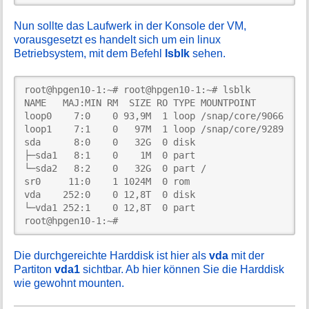
Nun sollte das Laufwerk in der Konsole der VM,
vorausgesetzt es handelt sich um ein linux
Betriebsystem, mit dem Befehl
lsblk
sehen.
root@hpgen10-1:~# root@hpgen10-1:~# lsblk

NAME   MAJ:MIN RM  SIZE RO TYPE MOUNTPOINT

loop0    7:0    0 93,9M  1 loop /snap/core/9066

loop1    7:1    0   97M  1 loop /snap/core/9289

sda      8:0    0   32G  0 disk

├─sda1   8:1    0    1M  0 part

└─sda2   8:2    0   32G  0 part /

sr0     11:0    1 1024M  0 rom

vda    252:0    0 12,8T  0 disk

└─vda1 252:1    0 12,8T  0 part

root@hpgen10-1:~#                
Die durchgereichte Harddisk ist hier als
vda
mit der
Partiton
vda1
sichtbar. Ab hier können Sie die Harddisk
wie gewohnt mounten.