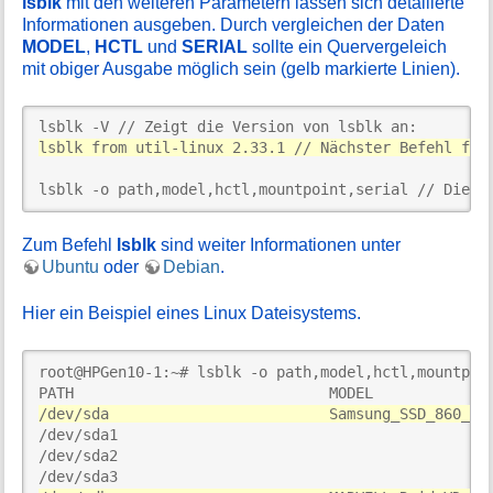
lsblk
mit den weiteren Parametern lassen sich detailierte
Informationen ausgeben. Durch vergleichen der Daten
MODEL
,
HCTL
und
SERIAL
sollte ein Quervergeleich
mit obiger Ausgabe möglich sein (gelb markierte Linien).
lsblk from util-linux 2.33.1 // Nächster Befehl fun
lsblk -o path,model,hctl,mountpoint,serial // Die R
Zum Befehl
lsblk
sind weiter Informationen unter
Ubuntu
oder
Debian
.
Hier ein Beispiel eines Linux Dateisystems.
root@HPGen10-1:~# lsblk -o path,model,hctl,mountpoin
/dev/sda                         Samsung_SSD_860_EV
/dev/sda1

/dev/sda2
