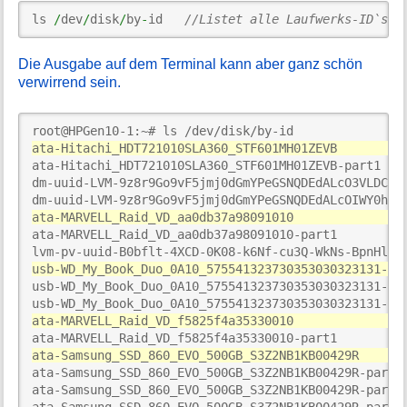
ls 
/
dev
/
disk
/
by
-
id   
//Listet alle Laufwerks-ID`s a
Die Ausgabe auf dem Terminal kann aber ganz schön
verwirrend sein.
ata-Hitachi_HDT721010SLA360_STF601MH01ZEVB         
ata-Hitachi_HDT721010SLA360_STF601MH01ZEVB-part1    
dm-uuid-LVM-9z8r9Go9vF5jmj0dGmYPeGSNQDEdALcO3VLDCfOJ
ata-MARVELL_Raid_VD_aa0db37a98091010               
ata-MARVELL_Raid_VD_aa0db37a98091010-part1          
usb-WD_My_Book_Duo_0A10_575541323730353030323131-0:
usb-WD_My_Book_Duo_0A10_575541323730353030323131-0:0
ata-MARVELL_Raid_VD_f5825f4a35330010               
ata-Samsung_SSD_860_EVO_500GB_S3Z2NB1KB00429R      
ata-Samsung_SSD_860_EVO_500GB_S3Z2NB1KB00429R-part1 
ata-Samsung_SSD_860_EVO_500GB_S3Z2NB1KB00429R-part2 