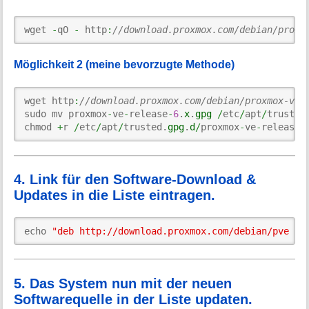
wget 
-
qO 
-
 http
:
//download.proxmox.com/debian/proxm
Möglichkeit 2 (meine bevorzugte Methode)
wget http
:
//download.proxmox.com/debian/proxmox-ve-
sudo mv proxmox
-
ve
-
release
-
6
.
x
.
gpg
/
etc
/
apt
/
trusted
chmod 
+
r 
/
etc
/
apt
/
trusted.
gpg
.
d
/
proxmox
-
ve
-
release
-
4. Link für den Software-Download &
Updates in die Liste eintragen.
echo 
"deb http://download.proxmox.com/debian/pve bu
5. Das System nun mit der neuen
Softwarequelle in der Liste updaten.