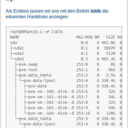
Als Erstens lassen wir uns mit den Befehl
lsblk
die
erkannten Harddisks anzeigen:
root@HPGen10-1:~# lsblk

NAME                         MAJ:MIN RM   SIZE RO TY
sda                            8:0    0 465.8G  0 di
├─sda1                         8:1    0  1007K  0 pa
├─sda2                         8:2    0   512M  0 pa
└─sda3                         8:3    0 465.3G  0 pa
  ├─pve-swap                 253:0    0     8G  0 lv
  ├─pve-root                 253:1    0    96G  0 lv
  ├─pve-data_tmeta           253:2    0   3.5G  0 lv
  │ └─pve-data-tpool         253:4    0 338.4G  0 lv
  │   ├─pve-data             253:5    0 338.4G  0 lv
  │   ├─pve-vm--100--disk--0 253:6    0    32G  0 lv
  │   ├─pve-vm--101--disk--0 253:7    0    34G  0 lv
  │   ├─pve-vm--102--disk--0 253:8    0    32G  0 lv
  │   ├─pve-vm--103--disk--0 253:9    0    34G  0 lv
  │   └─pve-vm--104--disk--0 253:10   0   128G  0 lv
  └─pve-data_tdata           253:3    0 338.4G  0 lv
    └─pve-data-tpool         253:4    0 338.4G  0 lv