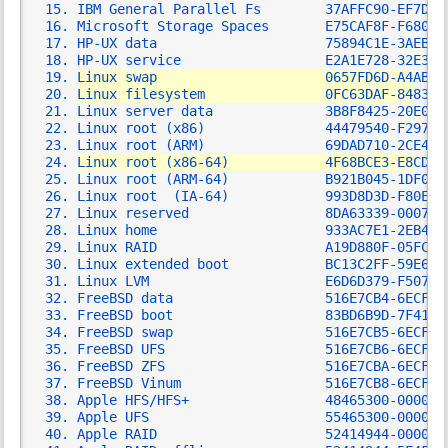
IBM General Parallel Fs        37AFFC90-EF7D-4
Microsoft Storage Spaces       E75CAF8F-F680-4
HP-UX data                     75894C1E-3AEB-1
HP-UX service                  E2A1E728-32E3-1
Linux swap                     0657FD6D-A4AB-4
Linux filesystem               0FC63DAF-8483-4
Linux server data              3B8F8425-20E0-4
Linux root (x86)               44479540-F297-4
Linux root (ARM)               69DAD710-2CE4-4
Linux root (x86-64)            4F68BCE3-E8CD-4
Linux root (ARM-64)            B921B045-1DF0-4
Linux root  (IA-64)            993D8D3D-F80E-4
Linux reserved                 8DA63339-0007-6
Linux home                     933AC7E1-2EB4-4
Linux RAID                     A19D880F-05FC-4
Linux extended boot            BC13C2FF-59E6-4
Linux LVM                      E6D6D379-F507-4
FreeBSD data                   516E7CB4-6ECF-1
FreeBSD boot                   83BD6B9D-7F41-1
FreeBSD swap                   516E7CB5-6ECF-1
FreeBSD UFS                    516E7CB6-6ECF-1
FreeBSD ZFS                    516E7CBA-6ECF-1
FreeBSD Vinum                  516E7CB8-6ECF-1
Apple HFS/HFS+                 48465300-0000-1
Apple UFS                      55465300-0000-1
Apple RAID                     52414944-0000-1