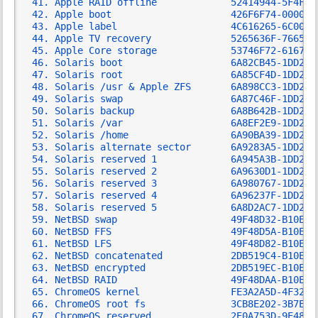
Apple RAID offline             52414944-5F4F-1
Apple boot                     426F6F74-0000-1
Apple label                    4C616265-6C00-1
Apple TV recovery              5265636F-7665-1
Apple Core storage             53746F72-6167-1
Solaris boot                   6A82CB45-1DD2-1
Solaris root                   6A85CF4D-1DD2-1
Solaris /usr & Apple ZFS       6A898CC3-1DD2-1
Solaris swap                   6A87C46F-1DD2-1
Solaris backup                 6A8B642B-1DD2-1
Solaris /var                   6A8EF2E9-1DD2-1
Solaris /home                  6A90BA39-1DD2-1
Solaris alternate sector       6A9283A5-1DD2-1
Solaris reserved 1             6A945A3B-1DD2-1
Solaris reserved 2             6A9630D1-1DD2-1
Solaris reserved 3             6A980767-1DD2-1
Solaris reserved 4             6A96237F-1DD2-1
Solaris reserved 5             6A8D2AC7-1DD2-1
NetBSD swap                    49F48D32-B10E-1
NetBSD FFS                     49F48D5A-B10E-1
NetBSD LFS                     49F48D82-B10E-1
NetBSD concatenated            2DB519C4-B10E-1
NetBSD encrypted               2DB519EC-B10E-1
NetBSD RAID                    49F48DAA-B10E-1
ChromeOS kernel                FE3A2A5D-4F32-4
ChromeOS root fs               3CB8E202-3B7E-4
ChromeOS reserved              2E0A753D-9E48-4