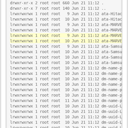
drwxr-xr-x 2 root root 660 Jun 21 11:12 .

drwxr-xr-x 7 root root 140 Jun 21 11:12 ..

lrwxrwxrwx 1 root root   9 Jun 21 11:12 ata-Hitachi_
lrwxrwxrwx 1 root root  10 Jun 21 11:12 ata-Hitachi_
lrwxrwxrwx 1 root root   9 Jun 21 11:12 ata-MARVELL_
lrwxrwxrwx 1 root root   9 Jun 21 11:12 ata-MARVELL
lrwxrwxrwx 1 root root  10 Jun 21 11:12 ata-MARVELL
lrwxrwxrwx 1 root root   9 Jun 21 11:12 ata-Samsung_
lrwxrwxrwx 1 root root  10 Jun 21 11:12 ata-Samsung_
lrwxrwxrwx 1 root root  10 Jun 21 11:12 ata-Samsung_
lrwxrwxrwx 1 root root  10 Jun 21 11:12 ata-Samsung_
lrwxrwxrwx 1 root root  10 Jun 21 11:12 dm-name-pve-
lrwxrwxrwx 1 root root  10 Jun 21 11:12 dm-name-pve-
lrwxrwxrwx 1 root root  10 Jun 21 11:12 dm-name-pve-
lrwxrwxrwx 1 root root  10 Jun 21 11:12 dm-name-pve-
lrwxrwxrwx 1 root root  10 Jun 21 11:12 dm-name-pve-
lrwxrwxrwx 1 root root  10 Jun 21 11:12 dm-name-pve-
lrwxrwxrwx 1 root root  11 Jun 21 11:12 dm-name-pve-
lrwxrwxrwx 1 root root  10 Jun 21 11:12 dm-uuid-LVM-
lrwxrwxrwx 1 root root  10 Jun 21 11:12 dm-uuid-LVM-
lrwxrwxrwx 1 root root  10 Jun 21 11:12 dm-uuid-LVM-
lrwxrwxrwx 1 root root  10 Jun 21 11:12 dm-uuid-LVM-
lrwxrwxrwx 1 root root  10 Jun 21 11:12 dm-uuid-LVM-