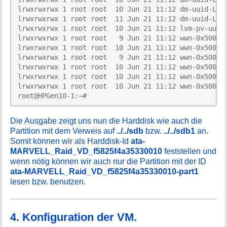
lrwxrwxrwx 1 root root  10 Jun 21 11:12 dm-uuid-LVM-
lrwxrwxrwx 1 root root  11 Jun 21 11:12 dm-uuid-LVM-
lrwxrwxrwx 1 root root  10 Jun 21 11:12 lvm-pv-uuid-
lrwxrwxrwx 1 root root   9 Jun 21 11:12 wwn-0x5000cc
lrwxrwxrwx 1 root root  10 Jun 21 11:12 wwn-0x5000cc
lrwxrwxrwx 1 root root   9 Jun 21 11:12 wwn-0x500253
lrwxrwxrwx 1 root root  10 Jun 21 11:12 wwn-0x500253
lrwxrwxrwx 1 root root  10 Jun 21 11:12 wwn-0x500253
lrwxrwxrwx 1 root root  10 Jun 21 11:12 wwn-0x500253
root@HPGen10-1:~#
Die Ausgabe zeigt uns nun die Harddisk wie auch die
Partition mit dem Verweis auf
../../sdb
bzw.
../../sdb1
an.
Somit können wir als Harddisk-Id
ata-
MARVELL_Raid_VD_f5825f4a35330010
feststellen und
wenn nötig können wir auch nur die Partition mit der ID
ata-MARVELL_Raid_VD_f5825f4a35330010-part1
lesen bzw. benutzen.
4. Konfiguration der VM.