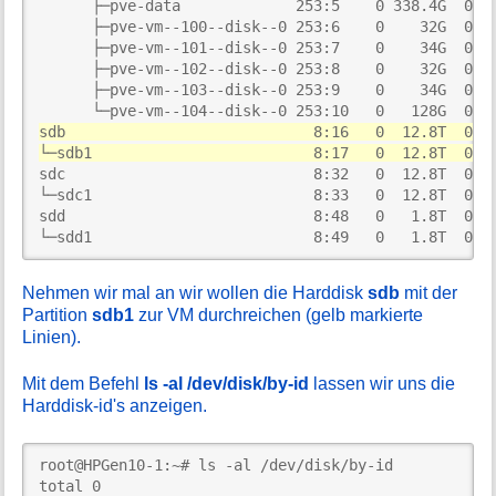
      ├─pve-data             253:5    0 338.4G  0 lv
      ├─pve-vm--100--disk--0 253:6    0    32G  0 lv
      ├─pve-vm--101--disk--0 253:7    0    34G  0 lv
      ├─pve-vm--102--disk--0 253:8    0    32G  0 lv
      ├─pve-vm--103--disk--0 253:9    0    34G  0 lv
sdb                            8:16   0  12.8T  0 d
└─sdb1                         8:17   0  12.8T  0 p
sdc                            8:32   0  12.8T  0 di
└─sdc1                         8:33   0  12.8T  0 pa
sdd                            8:48   0   1.8T  0 di
└─sdd1                         8:49   0   1.8T  0 p
Nehmen wir mal an wir wollen die Harddisk
sdb
mit der
Partition
sdb1
zur VM durchreichen (gelb markierte
Linien).
Mit dem Befehl
ls -al /dev/disk/by-id
lassen wir uns die
Harddisk-id's anzeigen.
root@HPGen10-1:~# ls -al /dev/disk/by-id

total 0
