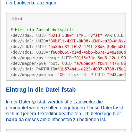
der Laufwerke anzeigen.
blkid

# Hier ein Ausgabebeispiel:
/
dev
/
sda2
:
 UUID
=
"D21B-3B80"
 TYPE
=
"vfat"
 PARTUUID
=
"e
/
dev
/
sda3
:
 UUID
=
"B0bflt-4XCD-0K08-k6Nf-cu3Q-WkNs-Bp
/
dev
/
sdb1
:
 UUID
=
"aa30cd31-f6b2-474f-88d8-3b6e5d3fef
/
dev
/
sdc1
:
 UUID
=
"f60bb669-c14d-45b5-b67e-24e2e96ba8
/
dev
/
mapper
/
pve
-
swap
:
 UUID
=
"0143e34e-3dd3-42ed-9015
/
dev
/
mapper
/
pve
-
root
:
 UUID
=
"a76bad07-f064-4476-8602
/
dev
/
sda1
:
 PARTUUID
=
"1b574b4a-a223-4097-8788-f5a181
/
dev
/
mapper
/
pve
-
vm
--
100
--
disk
--
0
:
 PTUUID
=
"0d3cae48-
Eintrag in die Datei fstab
In der Datei
fstab
werden alle Laufwerke die
gemountet werden sollen eingetragen. Diese Datei lässt
sich mit jedem Texteditor bearbeiten. Ich beforzuge hier
nano
da dieses am einfachsten zu bedienen ist.