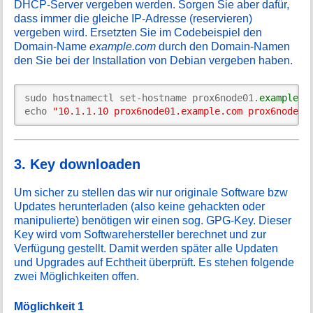
DHCP-Server vergeben werden. Sorgen Sie aber dafür,
dass immer die gleiche IP-Adresse (reservieren)
vergeben wird. Ersetzten Sie im Codebeispiel den
Domain-Name
example.com
durch den Domain-Namen
den Sie bei der Installation von Debian vergeben haben.
sudo hostnamectl set
-
hostname prox6node01.
example
.
c
echo 
"10.1.1.10 prox6node01.example.com prox6node01
3. Key downloaden
Um sicher zu stellen das wir nur originale Software bzw
Updates herunterladen (also keine gehackten oder
manipulierte) benötigen wir einen sog. GPG-Key. Dieser
Key wird vom Softwarehersteller berechnet und zur
Verfügung gestellt. Damit werden später alle Updaten
und Upgrades auf Echtheit überprüft. Es stehen folgende
zwei Möglichkeiten offen.
Möglichkeit 1