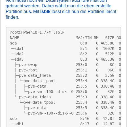
Nun muss noch ein Dateisystem auch die Partition
gebracht werden. Dabei wählt man die eben erstellte
Partition aus. Mit
lsblk
lässt sich nun die Partition leicht
finden.
root@HPGen10-1://# lsblk

NAME                         MAJ:MIN RM   SIZE RO TY
sda                            8:0    0 465.8G  0 di
├─sda1                         8:1    0  1007K  0 pa
├─sda2                         8:2    0   512M  0 pa
└─sda3                         8:3    0 465.3G  0 pa
  ├─pve-swap                 253:0    0     8G  0 lv
  ├─pve-root                 253:1    0    96G  0 lv
  ├─pve-data_tmeta           253:2    0   3.5G  0 lv
  │ └─pve-data-tpool         253:4    0 338.4G  0 lv
  │   ├─pve-data             253:5    0 338.4G  0 lv
  │   └─pve-vm--100--disk--0 253:6    0    32G  0 lv
  └─pve-data_tdata           253:3    0 338.4G  0 lv
    └─pve-data-tpool         253:4    0 338.4G  0 lv
      ├─pve-data             253:5    0 338.4G  0 lv
      └─pve-vm--100--disk--0 253:6    0    32G  0 lv
sdb                            8:16   0  12.8T  0 di
└─sdb1                         8:17   0  12.8T  0 pa