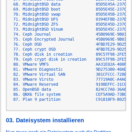
MidnightBSD data               85D5E45A-237C-1
MidnightBSD boot               85D5E45E-237C-1
MidnightBSD swap               85D5E45B-237C-1
MidnightBSD UFS                0394EF8B-237E-1
MidnightBSD ZFS                85D5E45D-237C-1
MidnightBSD Vinum              85D5E45C-237C-1
Ceph Journal                   45B0969E-9B03-4
Ceph Encrypted Journal         45B0969E-9B03-4
Ceph OSD                       4FBD7E29-9D25-4
Ceph crypt OSD                 4FBD7E29-9D25-4
Ceph disk in creation          89C57F98-2FE5-4
Ceph crypt disk in creation    89C57F98-2FE5-4
VMware VMFS                    AA31E02A-400F-1
VMware Diagnostic              9D275380-40AD-1
VMware Virtual SAN             381CFCCC-7288-1
VMware Virsto                  77719A0C-A4A0-1
VMware Reserved                9198EFFC-31C0-1
OpenBSD data                   824CC7A0-36A8-1
QNX6 file system               CEF5A9AD-73BC-4
Plan 9 partition               C91818F9-8025-4
03. Dateisystem installieren