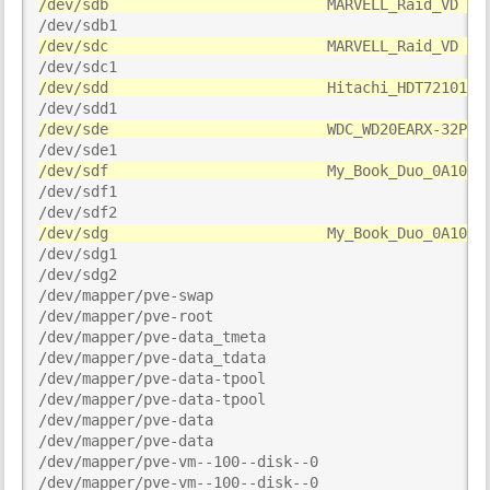
/dev/sdb                         MARVELL_Raid_VD   
/dev/sdc                         MARVELL_Raid_VD   
/dev/sdd                         Hitachi_HDT721010S
/dev/sde                         WDC_WD20EARX-32PAS
/dev/sdf                         My_Book_Duo_0A10  
/dev/sdf1

/dev/sdg                         My_Book_Duo_0A10  
/dev/sdg1

/dev/sdg2                                           
/dev/mapper/pve-swap                                
/dev/mapper/pve-root                                
/dev/mapper/pve-data_tmeta

/dev/mapper/pve-data_tdata

/dev/mapper/pve-data-tpool

/dev/mapper/pve-data-tpool

/dev/mapper/pve-data

/dev/mapper/pve-data

/dev/mapper/pve-vm--100--disk--0

/dev/mapper/pve-vm--100--disk--0
