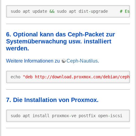
sudo apt update 
&&
 sudo apt dist
-
upgrade     
# Es w
6. Optional kann das Ceph-Packet zur
Systemüberwachung usw. installiert
werden.
Weitere Informationen zu
Ceph-Nautilus
.
echo 
"deb http://download.proxmox.com/debian/ceph-n
7. Die Installation von Proxmox.
sudo apt install proxmox
-
ve postfix open
-
iscsi