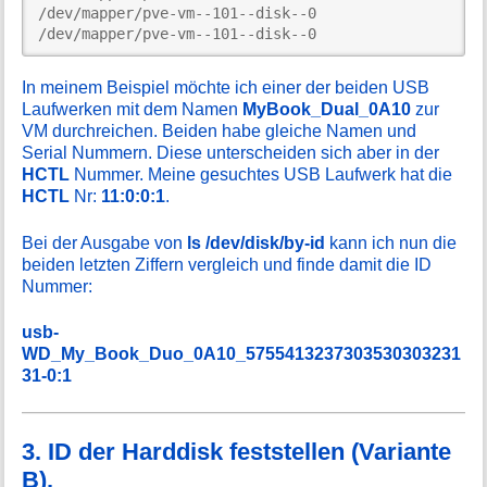
/dev/mapper/pve-vm--101--disk--0

/dev/mapper/pve-vm--101--disk--0
In meinem Beispiel möchte ich einer der beiden USB
Laufwerken mit dem Namen
MyBook_Dual_0A10
zur
VM durchreichen. Beiden habe gleiche Namen und
Serial Nummern. Diese unterscheiden sich aber in der
HCTL
Nummer. Meine gesuchtes USB Laufwerk hat die
HCTL
Nr:
11:0:0:1
.
Bei der Ausgabe von
ls /dev/disk/by-id
kann ich nun die
beiden letzten Ziffern vergleich und finde damit die ID
Nummer:
usb-
WD_My_Book_Duo_0A10_5755413237303530303231
31-0:1
3. ID der Harddisk feststellen (Variante
B).