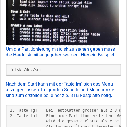
Um die Partitionierung mit fdisk zu starten geben muss
die Harddisk mit angegeben werden. Hier ein Beispiel.
fdisk /dev/sdc
Nach dem Start kann mit der Taste
[m]
sich das Menü
anzeigen lassen. Folgenden Schritte und Menupunkte
sind zum erstellen bei einer z.b. 8TB Festplatte nötig.
1. Taste [g]    Bei Festplatten grösser als 2TB soll
2. Taste [n]    Eine neue Partition erstellen. Wenn 
                wird die gesamte Platte als eine Par
                Als Typ wird `Linux filesystem` benu