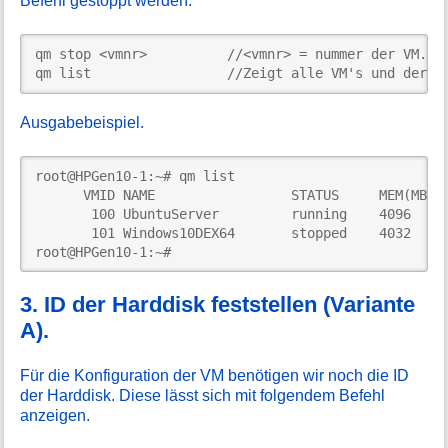
Befehl gestoppt werden.
qm stop <vmnr>          //<vmnr> = nummer der VM.

qm list                 //Zeigt alle VM's und deren
Ausgabebeispiel.
root@HPGen10-1:~# qm list

      VMID NAME                 STATUS     MEM(MB)  
       100 UbuntuServer         running    4096     
       101 Windows10DEX64       stopped    4032     
root@HPGen10-1:~# 
3. ID der Harddisk feststellen (Variante
A).
Für die Konfiguration der VM benötigen wir noch die ID
der Harddisk. Diese lässt sich mit folgendem Befehl
anzeigen.