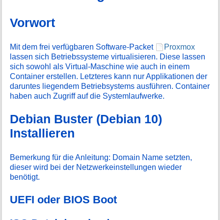
i
o
n
Vorwort
e
n
Mit dem frei verfügbaren Software-Packet
Proxmox
z
lassen sich Betriebssysteme virtualisieren. Diese lassen
u
r
sich sowohl als Virtual-Maschine wie auch in einem
S
Container erstellen. Letzteres kann nur Applikationen der
e
daruntes liegendem Betriebsystems ausführen. Container
i
haben auch Zugriff auf die Systemlaufwerke.
t
e
Debian Buster (Debian 10)
Installieren
Bemerkung für die Anleitung: Domain Name setzten,
dieser wird bei der Netzwerkeinstellungen wieder
benötigt.
UEFI oder BIOS Boot