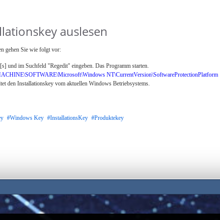
llationskey auslesen
n gehen Sie wie folgt vor:
s] und im Suchfeld "Regedit" eingeben. Das Programm starten.
INE\SOFTWARE\Microsoft\Windows NT\CurrentVersion\SoftwareProtectionPlatform
tet den Installationskey vom aktuellen Windows Betriebsystems.
ey
Windows Key
InstallationsKey
Produktekey