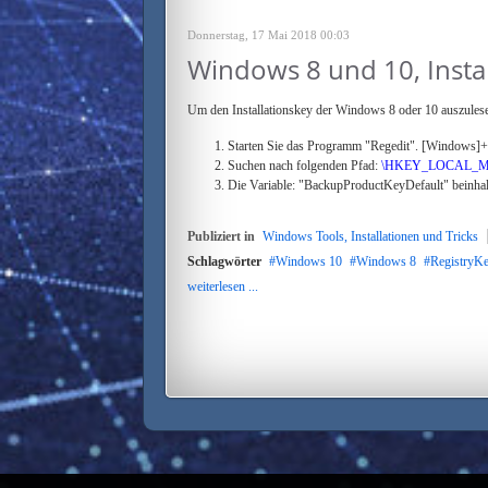
Donnerstag, 17 Mai 2018 00:03
Windows 8 und 10, Insta
Um den Installationskey der Windows 8 oder 10 auszulese
Starten Sie das Programm "Regedit". [Windows]+[
Suchen nach folgenden Pfad:
\HKEY_LOCAL_MACH
Die Variable: "BackupProductKeyDefault" beinhal
Publiziert in
Windows Tools, Installationen und Tricks
Schlagwörter
Windows 10
Windows 8
RegistryK
weiterlesen ...