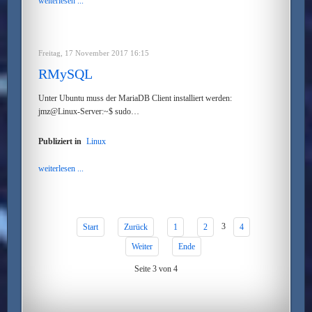
weiterlesen ...
Freitag, 17 November 2017 16:15
RMySQL
Unter Ubuntu muss der MariaDB Client installiert werden:
jmz@Linux-Server:~$ sudo…
Publiziert in
Linux
weiterlesen ...
3
Start
Zurück
1
2
4
Weiter
Ende
Seite 3 von 4